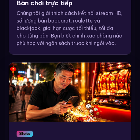
Bàn chơi trực tiếp
Chúng tôi giải thích cách kết nối stream HD,
số lượng bàn baccarat, roulette và
blackjack, giới hạn cược tối thiểu, tối đa
cho từng bàn. Bạn biết chính xác phòng nào
phù hợp với ngân sách trước khi ngồi vào.
Slots