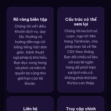
Rõ ràng biên tập
Cấu trúc có thể
xem lại
Chúng tôi viết điều
Chúng tôi lưu lịch sử
khoản dịch vụ, quy
cược, nạp rút trên
tắc thưởng và
trang Tài khoản, cho
hướng dẫn nạp rút
phép bạn tải về file
bằng tiếng Việt đơn
CSV theo tháng.
giản, tránh thuật
Bạn đối chiếu số liệu
ngữ pháp lý khó hiểu.
với sao kê ngân
Bạn đọc xong trong
hàng để phát hiện
vài phút và nắm rõ
sai lệch nếu có,
quyền lợi cũng như
không phải nhờ bên
giới hạn của tài
thứ ba can thiệp.
khoản.
Liên hệ
Truy cập chính