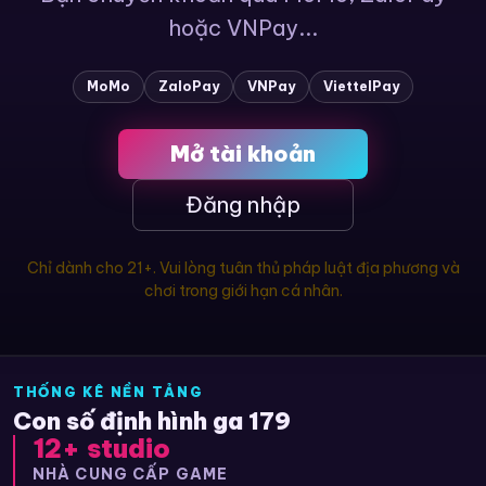
hoặc VNPay...
MoMo
ZaloPay
VNPay
ViettelPay
Mở tài khoản
Đăng nhập
Chỉ dành cho 21+. Vui lòng tuân thủ pháp luật địa phương và
chơi trong giới hạn cá nhân.
THỐNG KÊ NỀN TẢNG
Con số định hình ga 179
12+ studio
NHÀ CUNG CẤP GAME