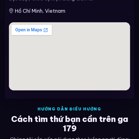
Hồ Chí Minh, Vietnam
HƯỚNG DẪN ĐIỀU HƯỚNG
Cách tìm thứ bạn cần trên ga
179