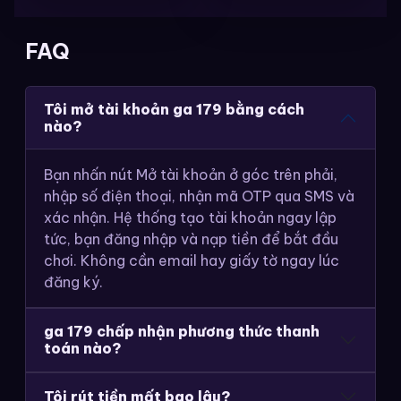
FAQ
Tôi mở tài khoản ga 179 bằng cách
nào?
Bạn nhấn nút Mở tài khoản ở góc trên phải,
nhập số điện thoại, nhận mã OTP qua SMS và
xác nhận. Hệ thống tạo tài khoản ngay lập
tức, bạn đăng nhập và nạp tiền để bắt đầu
chơi. Không cần email hay giấy tờ ngay lúc
đăng ký.
ga 179 chấp nhận phương thức thanh
toán nào?
Tôi rút tiền mất bao lâu?