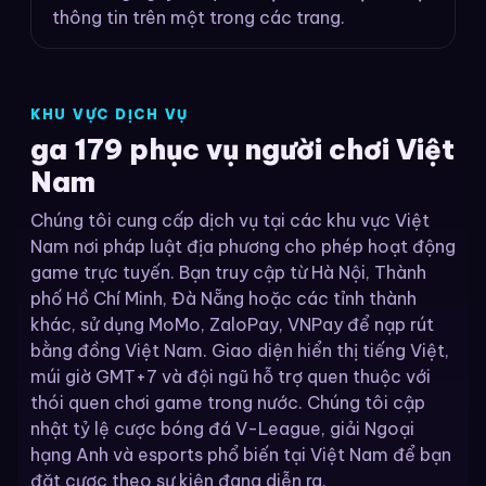
thông tin trên một trong các trang.
KHU VỰC DỊCH VỤ
ga 179 phục vụ người chơi Việt
Nam
Chúng tôi cung cấp dịch vụ tại các khu vực Việt
Nam nơi pháp luật địa phương cho phép hoạt động
game trực tuyến. Bạn truy cập từ Hà Nội, Thành
phố Hồ Chí Minh, Đà Nẵng hoặc các tỉnh thành
khác, sử dụng MoMo, ZaloPay, VNPay để nạp rút
bằng đồng Việt Nam. Giao diện hiển thị tiếng Việt,
múi giờ GMT+7 và đội ngũ hỗ trợ quen thuộc với
thói quen chơi game trong nước. Chúng tôi cập
nhật tỷ lệ cược bóng đá V-League, giải Ngoại
hạng Anh và esports phổ biến tại Việt Nam để bạn
đặt cược theo sự kiện đang diễn ra.