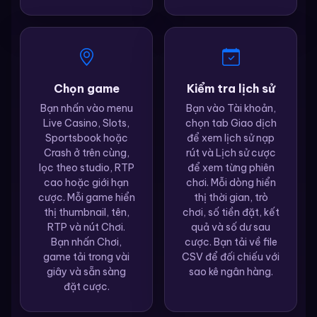
Chọn game
Kiểm tra lịch sử
Bạn nhấn vào menu
Bạn vào Tài khoản,
Live Casino, Slots,
chọn tab Giao dịch
Sportsbook hoặc
để xem lịch sử nạp
Crash ở trên cùng,
rút và Lịch sử cược
lọc theo studio, RTP
để xem từng phiên
cao hoặc giới hạn
chơi. Mỗi dòng hiển
cược. Mỗi game hiển
thị thời gian, trò
thị thumbnail, tên,
chơi, số tiền đặt, kết
RTP và nút Chơi.
quả và số dư sau
Bạn nhấn Chơi,
cược. Bạn tải về file
game tải trong vài
CSV để đối chiếu với
giây và sẵn sàng
sao kê ngân hàng.
đặt cược.