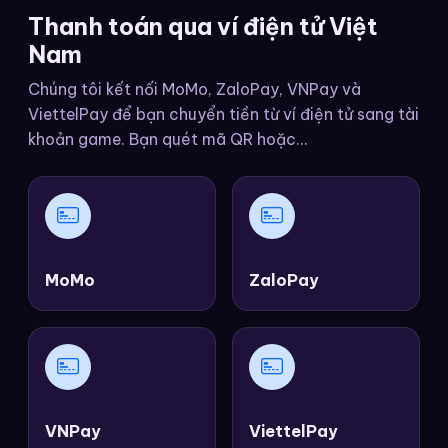
Thanh toán qua ví điện tử Việt
Nam
Chúng tôi kết nối MoMo, ZaloPay, VNPay và
ViettelPay để bạn chuyển tiền từ ví điện tử sang tài
khoản game. Bạn quét mã QR hoặc...
MoMo
ZaloPay
VNPay
ViettelPay