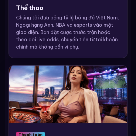
Thể thao
Chúng tôi đưa bảng tỷ lệ bóng đá Việt Nam,
Ngoại hạng Anh, NBA và esports vào một
giao diện. Bạn đặt cược trước trận hoặc
theo dõi live odds, chuyển tiền từ tài khoản
chính mà không cần ví phụ.
Thanh toán