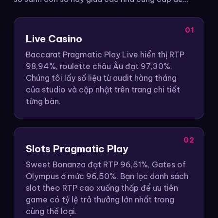
01
Live Casino
Baccarat Pragmatic Play Live hiển thị RTP
98,94%, roulette châu Âu đạt 97,30%.
Chúng tôi lấy số liệu từ audit hàng tháng
của studio và cập nhật trên trang chi tiết
từng bàn.
02
Slots Pragmatic Play
Sweet Bonanza đạt RTP 96,51%, Gates of
Olympus ở mức 96,50%. Bạn lọc danh sách
slot theo RTP cao xuống thấp để ưu tiên
game có tỷ lệ trả thưởng lớn nhất trong
cùng thể loại.