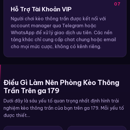
07
Hỗ Trợ Tài Khoản VIP
Người chơi kèo thông trần được kết nối với
account manager qua Telegram hoặc
WhatsApp để xử lý giao dịch ưu tiên. Các nền
tảng khác chỉ cung cấp chat chung hoặc email
cho mọi mức cược, không có kênh riêng.
Điều Gì Làm Nên Phòng Kèo Thông
Trần Trên ga 179
Dưới đây là sáu yếu tố quan trọng nhất định hình trải
nghiệm kèo thông trần của bạn trên ga 179. Mỗi yếu tố
được thiết...