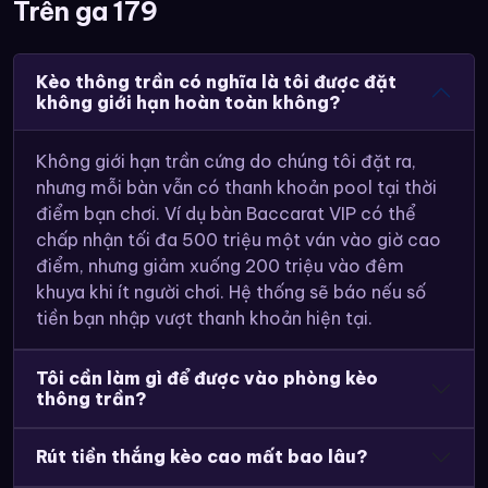
Trên ga 179
Kèo thông trần có nghĩa là tôi được đặt
không giới hạn hoàn toàn không?
Không giới hạn trần cứng do chúng tôi đặt ra,
nhưng mỗi bàn vẫn có thanh khoản pool tại thời
điểm bạn chơi. Ví dụ bàn Baccarat VIP có thể
chấp nhận tối đa 500 triệu một ván vào giờ cao
điểm, nhưng giảm xuống 200 triệu vào đêm
khuya khi ít người chơi. Hệ thống sẽ báo nếu số
tiền bạn nhập vượt thanh khoản hiện tại.
Tôi cần làm gì để được vào phòng kèo
thông trần?
Rút tiền thắng kèo cao mất bao lâu?