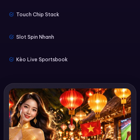
Touch Chip Stack
Slot Spin Nhanh
Kèo Live Sportsbook