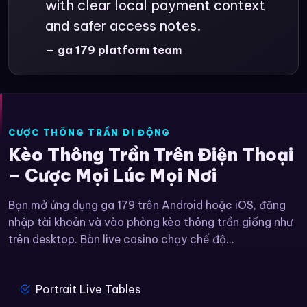
with clear local payment context
and safer access notes.
— ga 179 platform team
CƯỢC THÔNG TRẦN DI ĐỘNG
Kèo Thông Trần Trên Điện Thoại
– Cược Mọi Lúc Mọi Nơi
Bạn mở ứng dụng ga 179 trên Android hoặc iOS, đăng
nhập tài khoản và vào phòng kèo thông trần giống như
trên desktop. Bàn live casino chạy chế độ...
Portrait Live Tables