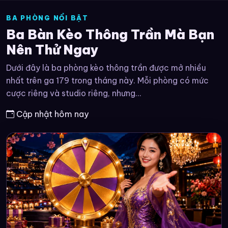
BA PHÒNG NỔI BẬT
Ba Bàn Kèo Thông Trần Mà Bạn
Nên Thử Ngay
Dưới đây là ba phòng kèo thông trần được mở nhiều
nhất trên ga 179 trong tháng này. Mỗi phòng có mức
cược riêng và studio riêng, nhưng...
Cập nhật hôm nay