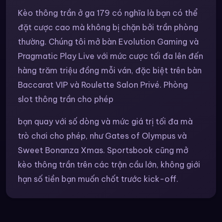
Kèo thông trần ở ga 179 có nghĩa là bạn có thể
đặt cược cao mà không bị chặn bởi trần phòng
thường. Chúng tôi mở bàn Evolution Gaming và
Pragmatic Play Live với mức cược tối đa lên đến
hàng trăm triệu đồng mỗi ván, đặc biệt trên bàn
Baccarat VIP và Roulette Salon Privé. Phòng
slot thông trần cho phép
bạn quay với số dòng và mức giá trị tối đa mà
trò chơi cho phép, như Gates of Olympus và
Sweet Bonanza Xmas. Sportsbook cũng mở
kèo thông trần trên các trận cầu lớn, không giới
hạn số tiền bạn muốn chốt trước kick-off.