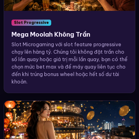
Slot Progressive
Mega Moolah Không Trần
Slot Microgaming với slot feature progressive
chạy lên hàng tỷ. Chúng tôi không đặt trần cho
số lần quay hoặc giá trị mỗi lần quay, bạn có thể
chọn mức bet max và để máy quay liên tục cho
đến khi trúng bonus wheel hoặc hết số dư tài
khoản.