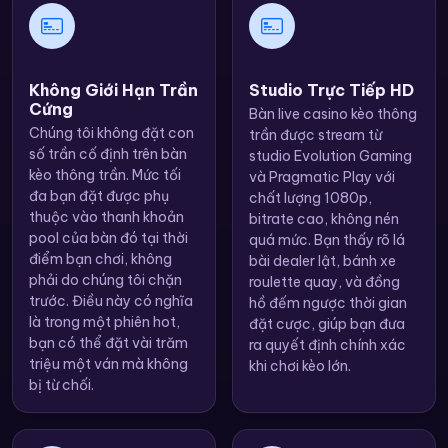
Không Giới Hạn Trần
Studio Trực Tiếp HD
Cứng
Bàn live casino kèo thông
Chúng tôi không đặt con
trần được stream từ
số trần cố định trên bàn
studio Evolution Gaming
kèo thông trần. Mức tối
và Pragmatic Play với
đa bạn đặt được phụ
chất lượng 1080p,
thuộc vào thanh khoản
bitrate cao, không nén
pool của bàn đó tại thời
quá mức. Bạn thấy rõ lá
điểm bạn chơi, không
bài dealer lật, bánh xe
phải do chúng tôi chặn
roulette quay, và đồng
trước. Điều này có nghĩa
hồ đếm ngược thời gian
là trong một phiên hot,
đặt cược, giúp bạn đưa
bạn có thể đặt vài trăm
ra quyết định chính xác
triệu một ván mà không
khi chơi kèo lớn.
bị từ chối.